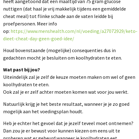
heeft aangetoond dat één maaltijd van 75 gram glucose
nuttigen (dat haal je vrij makkelijk tijdens een gemiddelde
cheat meal) tot flinke schade aan de vaten leidde bij
proefpersonen. Meer info
op:
https://www.menshealth.com/nl/voeding/a27072929/keto-
dieet-cheat-day-geen-goed-idee/
Houd bovenstaande (mogelijke) consequenties dus in
gedachten mocht je besluiten om koolhydraten te eten.
Wat past bij jou?
Uiteindelijk zal je zelf de keuze moeten maken om wel of geen
koolhydraten te eten.
Ook zal je er zelf achter moeten komen wat voor jou werkt.
Natuurlijk krijg je het beste resultaat, wanneer je je zo goed
mogelijk aan het voedingsplan houdt.
Heb je echter het gevoel dat je jezelf teveel moet ontnemen?
Dan zou je er bewust voor kunnen kiezen om eens uit te
proberen wat er gebeurd wanneer je koolhydraten eet.