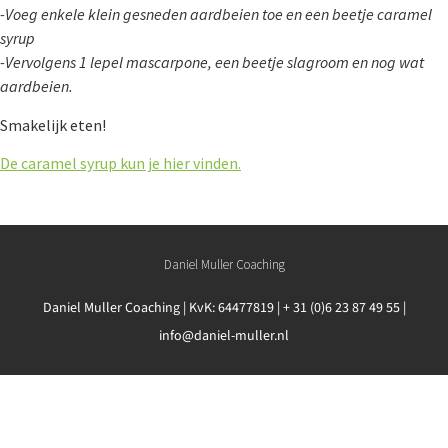
-Voeg enkele klein gesneden aardbeien toe en een beetje caramel
syrup
-Vervolgens 1 lepel mascarpone, een beetje slagroom en nog wat
aardbeien.
Smakelijk eten!
De caramel syrup kun je hier vinden.
Daniel Muller Coaching
Daniel Muller Coaching | KvK: 64477819 | + 31 (0)6 23 87 49 55 |
info@daniel-muller.nl