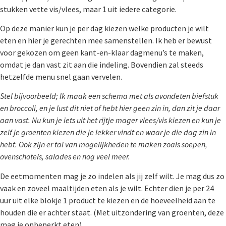
stukken vette vis/vlees, maar 1 uit iedere categorie.
Op deze manier kun je per dag kiezen welke producten je wilt
eten en hier je gerechten mee samenstellen. Ik heb er bewust
voor gekozen om geen kant-en-klaar dagmenu’s te maken,
omdat je dan vast zit aan die indeling. Bovendien zal steeds
hetzelfde menu snel gaan vervelen.
Stel bijvoorbeeld; Ik maak een schema met als avondeten biefstuk
en broccoli, en je lust dit niet of hebt hier geen zin in, dan zit je daar
aan vast. Nu kun je iets uit het rijtje mager vlees/vis kiezen en kun je
zelf je groenten kiezen die je lekker vindt en waar je die dag zin in
hebt. Ook zijn er tal van mogelijkheden te maken zoals soepen,
ovenschotels, salades en nog veel meer.
De eetmomenten mag je zo indelen als jij zelf wilt. Je mag dus zo
vaak en zoveel maaltijden eten als je wilt. Echter dien je per 24
uur uit elke blokje 1 product te kiezen en de hoeveelheid aan te
houden die er achter staat. (Met uitzondering van groenten, deze
mag je onbeperkt eten)