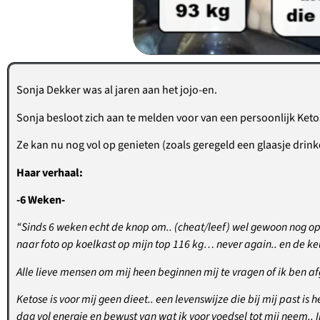
Sonja Dekker was al jaren aan het jojo-en.
Sonja besloot zich aan te melden voor van een persoonlijk Ketos
Ze kan nu nog vol op genieten (zoals geregeld een glaasje drinke
Haar verhaal:
-6 Weken-
“Sinds 6 weken echt de knop om.. (cheat/leef) wel gewoon nog op zi
naar foto op koelkast op mijn top 116 kg… never again.. en de 
Alle lieve mensen om mij heen beginnen mij te vragen of ik ben afg
Ketose is voor mij geen dieet.. een levenswijze die bij mij past is 
dag vol energie en bewust van wat ik voor voedsel tot mij neem.. I