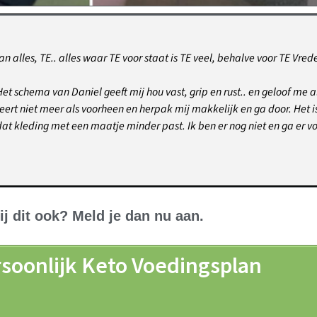
 van alles, TE.. alles waar TE voor staat is TE veel, behalve voor TE Vred
t schema van Daniel geeft mij hou vast, grip en rust.. en geloof me al
eert niet meer als voorheen en herpak mij makkelijk en ga door. Het is
 dat kleding met een maatje minder past. Ik ben er nog niet en ga er vo
jij dit ook? Meld je dan nu aan.
soonlijk Keto Voedingsplan