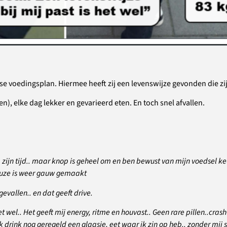
e voedingsplan. Hiermee heeft zij een levenswijze gevonden die zij
n), elke dag lekker en gevarieerd eten. En toch snel afvallen.
jn tijd.. maar knop is geheel om en ben bewust van mijn voedsel keuze
keuze is weer gauw gemaakt
evallen.. en dat geeft drive.
het wel.. Het geeft mij energy, ritme en houvast.. Geen rare pillen..cra
k drink nog geregeld een glaasje, eet waar ik zin op heb.. zonder mij s