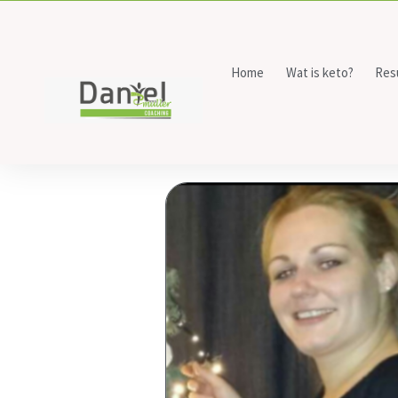
Home
Wat is keto?
Res