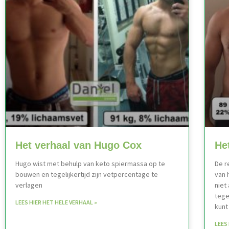
Het verhaal van Hugo Cox
He
Hugo wist met behulp van keto spiermassa op te
De r
bouwen en tegelijkertijd zijn vetpercentage te
van 
verlagen
niet
tege
LEES HIER HET HELE VERHAAL »
kunt
LEES