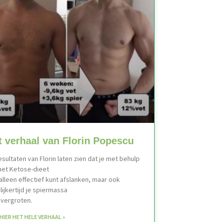
t verhaal van Florin Popescu
esultaten van Florin laten zien dat je met behulp
het Ketose-dieet
 alleen effectief kunt afslanken, maar ook
lijkertijd je spiermassa
 vergroten.
 HIER HET HELE VERHAAL »