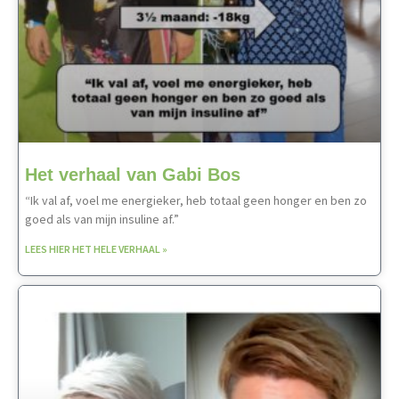
Het verhaal van Gabi Bos
“Ik val af, voel me energieker, heb totaal geen honger en ben zo
goed als van mijn insuline af.”
LEES HIER HET HELE VERHAAL »