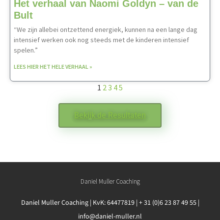
Het verhaal van Naomi Goldyn – van de
Bult
“We zijn allebei ontzettend energiek, kunnen na een lange dag
intensief werken ook nog steeds met de kinderen intensief
spelen.”
LEES HIER HET HELE VERHAAL »
1
2
3
4
5
Bekijk de Resultaten
Daniel Muller Coaching
Daniel Muller Coaching | KvK: 64477819 | + 31 (0)6 23 87 49 55 |
info@daniel-muller.nl